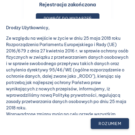
Rejestracja zakończona
POWRÓT DO WYDARZEŃ
Drodzy Użytkownicy,
Ze względu na wejście w życie w dniu 25 maja 2018 roku
Rozporządzenia Parlamentu Europejskiego i Rady (UE)
2016/679 z dnia 27 kwietnia 2016 r. w sprawie ochrony osób
fizycznych w związku z przetwarzaniem danych osobowych
i w sprawie swobodnego przepływu takich danych oraz
uchylenia dyrektywy 95/46/WE (ogólne rozporządzenie o
ochronie danych, dalej zwane jako „RODO"), kierując się
potrzebą jak najlepszej ochrony Państwa praw
wynikających z nowych przepisów, informujemy, iż
wprowadziliśmy nową Politykę prywatności, regulującą
zasady przetwarzania danych osobowych po dniu 25 maja
2018 roku.
Wprowadzone zmiany mają na celu przede wszystkim
podniesienie standardów obsługi oraz bezpieczeństwa
ROZUMIEM
przetwarzania Państwa danych osobowych. W nowej wersji
Polityki prywatności uszczegółowiliśmy w związku z tym